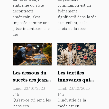
emblème du style
communion est un
robe
votre enfant
décontracté
événement
quotidienne
américain, s'est
significatif dans la vie
imposée comme une
d'un enfant, et le
pièce incontournable
choix de la robe...
des...
Les dessous du
Les textiles
succès des jeans
innovants qui
éco-
changent le
Lundi 23/10/2023
Lundi 23/10/2023
responsables
visage de la
14h
14h
Qu'est-ce qui rend les
L’industrie de la
mode
jeans éco-
mode est en