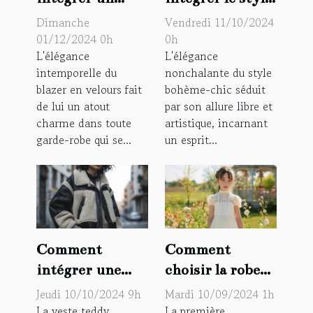
blazer en
bohème-chic
Dimanche
Vendredi 11/10/2024
velours dans
dans votre
01/12/2024 0h
0h
L'élégance
L'élégance
votre style
quotidien
intemporelle du
nonchalante du style
quotidien
blazer en velours fait
bohème-chic séduit
de lui un atout
par son allure libre et
charme dans toute
artistique, incarnant
garde-robe qui se...
un esprit...
Comment
Comment
intégrer une
choisir la robe
veste teddy dans
de communion
Jeudi 10/10/2024 9h
Mardi 10/09/2024 1h
votre garde-
idéale pour
La veste teddy,
La première