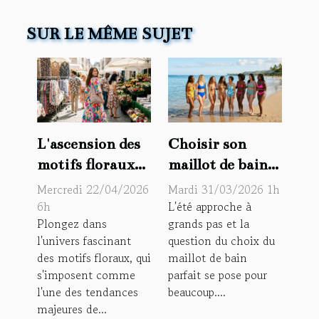
SUR LE MÊME SUJET
L'ascension des
Choisir son
motifs floraux
maillot de bain
dans les
selon sa
Mercredi 22/04/2026
Mardi 31/03/2026 1h
collections de
morphologie :
6h
L'été approche à
Plongez dans
grands pas et la
cette année
conseils et guide
l'univers fascinant
question du choix du
maillot de bain
des motifs floraux, qui
maillot de bain
s'imposent comme
parfait se pose pour
l'une des tendances
beaucoup....
majeures de...