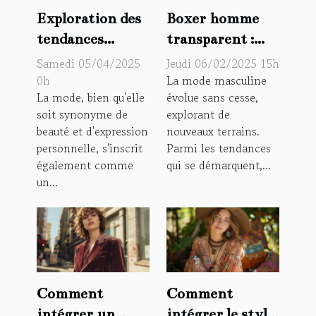
Exploration des
Boxer homme
tendances
transparent :
émergentes dans
modernité et
Samedi 05/04/2025
Jeudi 06/02/2025 15h
la mode durable
séduction au
0h
La mode masculine
La mode, bien qu'elle
évolue sans cesse,
masculin
soit synonyme de
explorant de
beauté et d'expression
nouveaux terrains.
personnelle, s'inscrit
Parmi les tendances
également comme
qui se démarquent,...
un...
Comment
Comment
intégrer un
intégrer le style