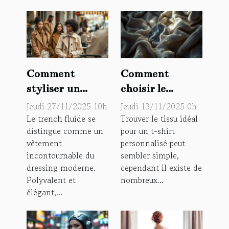
Comment
Comment
styliser un
choisir le
trench fluide
meilleur tissu
Jeudi 27/11/2025 10h
Jeudi 13/11/2025 0h
pour différentes
pour votre t-
Le trench fluide se
Trouver le tissu idéal
distingue comme un
pour un t-shirt
occasions ?
shirt
vêtement
personnalisé peut
personnalisé?
incontournable du
sembler simple,
dressing moderne.
cependant il existe de
Polyvalent et
nombreux...
élégant,...