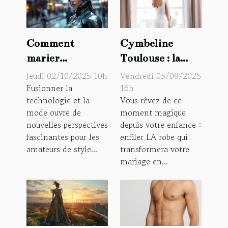
Comment
Cymbeline
marier
Toulouse : la
technologie et
boutique de
Jeudi 02/10/2025 10h
Vendredi 05/09/2025
mode pour un
référence pour
Fusionner la
16h
technologie et la
Vous rêvez de ce
style futuriste ?
choisir votre
mode ouvre de
moment magique
robe de mariée
nouvelles perspectives
depuis votre enfance :
fascinantes pour les
enfiler LA robe qui
amateurs de style...
transformera votre
mariage en...