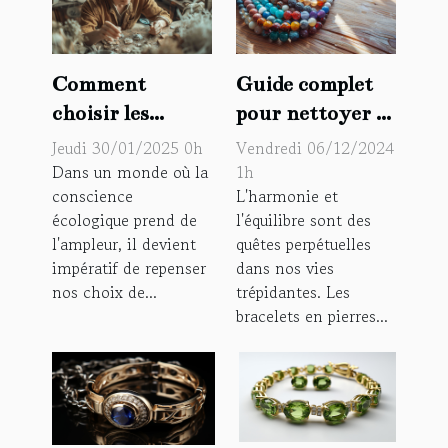
Comment
Guide complet
choisir les
pour nettoyer et
matériaux
recharger les
Jeudi 30/01/2025 0h
Vendredi 06/12/2024
durables pour
bracelets en
Dans un monde où la
1h
conscience
L'harmonie et
vos bijoux
pierres
écologique prend de
l'équilibre sont des
naturelles
l'ampleur, il devient
quêtes perpétuelles
impératif de repenser
dans nos vies
nos choix de...
trépidantes. Les
bracelets en pierres...