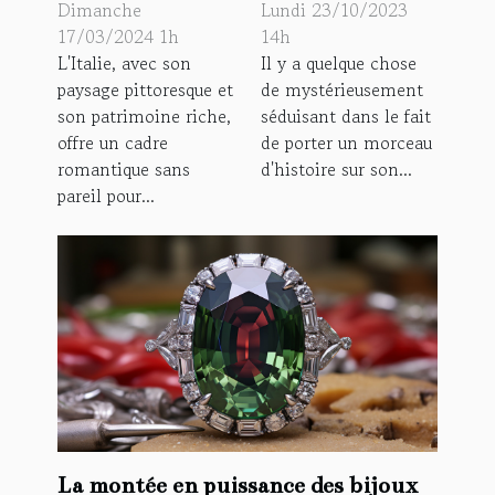
mariage pour
retour en force
Dimanche
Lundi 23/10/2023
une cérémonie
17/03/2024 1h
14h
L'Italie, avec son
Il y a quelque chose
en Italie
paysage pittoresque et
de mystérieusement
son patrimoine riche,
séduisant dans le fait
offre un cadre
de porter un morceau
romantique sans
d'histoire sur son...
pareil pour...
La montée en puissance des bijoux