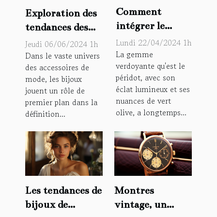
Comment
Exploration des
intégrer le
tendances des
péridot dans vos
bijoux à thème
Lundi 22/04/2024 1h
Jeudi 06/06/2024 1h
bijoux pour
La gemme
"menottes" :
Dans le vaste univers
verdoyante qu'est le
associer style et
des accessoires de
Symbolisme et
péridot, avec son
mode, les bijoux
bien-être
style dans
éclat lumineux et ses
jouent un rôle de
l'accessoirisation
nuances de vert
premier plan dans la
moderne
olive, a longtemps...
définition...
Les tendances de
Montres
bijoux de
vintage, un