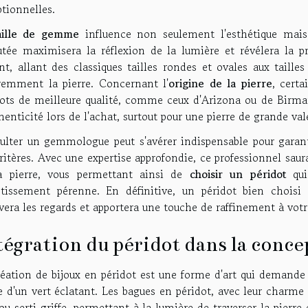
tionnelles.
aille de gemme
influence non seulement l'esthétique mais
utée maximisera la réflexion de la lumière et révélera la p
nt, allant des classiques tailles rondes et ovales aux taill
éremment la pierre. Concernant l'
origine de la pierre
, cert
dots de meilleure qualité, comme ceux d'Arizona ou de Birmani
henticité lors de l'achat, surtout pour une pierre de grande val
ulter un gemmologue peut s'avérer indispensable pour garant
ritères. Avec une expertise approfondie, ce professionnel saur
a pierre, vous permettant ainsi de
choisir un péridot
qui 
stissement pérenne. En définitive, un péridot bien choisi 
vera les regards et apportera une touche de raffinement à votr
tégration du péridot dans la conce
éation de bijoux en péridot est une forme d'art qui demande 
e d'un vert éclatant. Les bagues en péridot, avec leur charme
ou serti griffe, permettant à la lumière de traverser la pierre