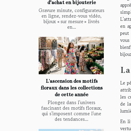
d’achat en bijouterie
appré
Gravure minute, configurateurs
simp
en ligne, rendez-vous vidéo,
L'att
bijoux « sur mesure » livrés
en a
en...
peut 
vous 
bien
bijou
La
L'ascension des motifs
Le pé
floraux dans les collections
attri
de cette année
les c
Plongez dans l'univers
de l
fascinant des motifs floraux,
lumiè
qui s'imposent comme l'une
des tendances...
En li
vertu