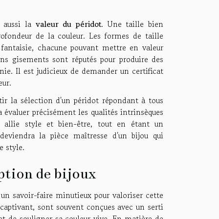
 aussi la
valeur du péridot
. Une taille bien
rofondeur de la couleur. Les formes de taille
es fantaisie, chacune pouvant mettre en valeur
ains gisements sont réputés pour produire des
e. Il est judicieux de demander un certificat
eur.
ir la sélection d'un péridot répondant à tous
a évaluer précisément les qualités intrinsèques
allie style et bien-être, tout en étant un
deviendra la pièce maîtresse d'un bijou qui
e style.
ption de bijoux
un savoir-faire minutieux pour valoriser cette
 captivant, sont souvent conçues avec un serti
 et de souligner sa couleur vive. En matière de