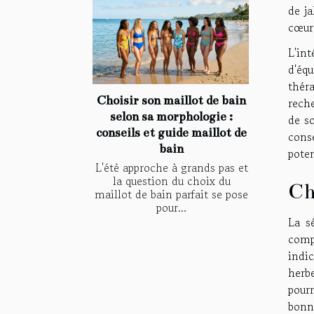
de ja
cœur,
L'in
d'éq
thér
Choisir son maillot de bain
reche
selon sa morphologie :
de so
conseils et guide maillot de
cons
bain
poten
L'été approche à grands pas et
la question du choix du
Ch
maillot de bain parfait se pose
pour...
La s
compt
indi
herb
pourr
bonne