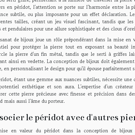
ers en péridot, l'attention se porte sur l'harmonie entre la p
nce subtile, ou plus imposante pour un effet déclaration. Le
rentes tailles, créant un jeu visuel fascinant, tandis que le
 et pendulaires pour une allure sophistiquée et des clous d'ore
isanat de bijoux joue un rôle prépondérant dans la mise en v
ntiel pour protéger la pierre tout en exposant sa beauté i
cle la pierre d'un fin métal, tandis que le serti à griffes la
nt ainsi en vedette. La conception de bijoux doit également 
e, en personnalisant le design pour qu'il épouse parfaitement 
éridot, étant une gemme aux nuances subtiles, nécessite une 
potentiel esthétique et son aura. L'expertise d'un créateu
grer cette pierre précieuse avec finesse et précision dans 
d mais aussi l'âme du porteur.
socier le péridot avec d'autres pi
ise en valeur du péridot dans la conception de bijoux r