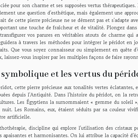
ciée pour son charme et ses supposées vertus thérapeutiques. 
lement une question d'esthétique, mais également une approch
rait de cette pierre précieuse ne se dément pas et s'adapte 
pportant une touche de fraîcheur et de vitalité. Plongez dans
transfigurer vos parures en véritables atouts de charme qui a
guidera à travers les méthodes pour intégrer le péridot en jo
faits. Que vous soyez connaisseur ou simplement en quête d'
x, laissez-vous inspirer par les multiples façons de faire rayon
 symbolique et les vertus du périd
ridot, cette pierre précieuse aux tonalités vertes éclatantes,
buées depuis l'Antiquité. Dans l'histoire du péridot, on la ret
ultures. Les Égyptiens la surnommaient « gemme du soleil », 
a nuit. Les Romains, eux, étaient séduits par sa couleur vivi
re artificielle.
thothérapie, discipline qui explore l'utilisation des cristaux p
s apaisantes et harmonisantes. On lui attribue la capacité d'éq