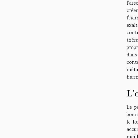
l'ass
crée
l'ha
exalt
cont
thér
propr
dans
cont
méta
harmo
L'
Le pé
bonne
le l
accu
meil