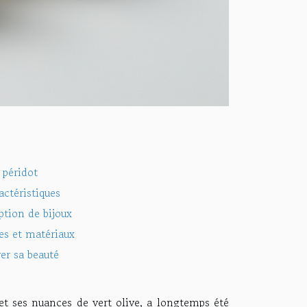
 péridot
actéristiques
ption de bijoux
res et matériaux
ver sa beauté
et ses nuances de vert olive, a longtemps été