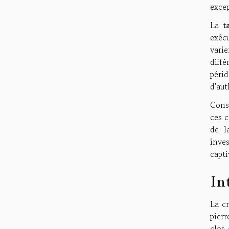
excep
La
t
exéc
varie
diff
péri
d'aut
Cons
ces c
de l
inve
capti
In
La cr
pierr
clos 