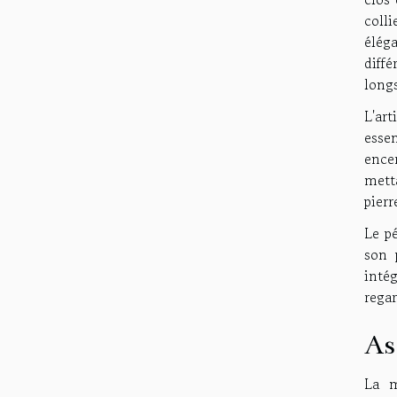
colli
éléga
diffé
longs
L'art
esse
encer
metta
pierr
Le p
son 
inté
regar
As
La m