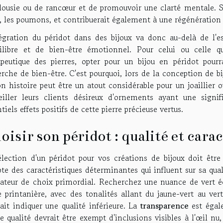
lousie ou de rancœur et de promouvoir une clarté mentale. Sur
 les poumons, et contribuerait également à une régénération 
tégration du péridot dans des bijoux va donc au-delà de l'e
uilibre et de bien-être émotionnel. Pour celui ou celle 
apeutique des pierres, opter pour un bijou en péridot pourr
rche de bien-être. C'est pourquoi, lors de la conception de b
n histoire peut être un atout considérable pour un joaillier
eiller leurs clients désireux d'ornements ayant une signifi
tiels effets positifs de cette pierre précieuse vertus.
oisir son péridot : qualité et cara
élection d'un péridot pour vos créations de bijoux doit êtr
e des caractéristiques déterminantes qui influent sur sa qual
cateur de choix primordial. Recherchez une nuance de vert é
e printanière, avec des tonalités allant du jaune-vert au ver
ait indiquer une qualité inférieure. La
transparence
est égale
 qualité devrait être exempt d'inclusions visibles à l'œil nu,