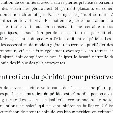
ociation de ce minéral avec d'autres pierres précieuses ou semi
r des ensembles péridot esthétiquement plaisants et cohé
rmonisation chromatique. Par exemple, le péridot se marie à
ant sa teinte verte vive. En matière de pierres, une alliance
raste intéressant tout en conservant une certaine douc
apeutiques, l'association péridot et quartz rose pourrait o
iétés apaisantes du quartz à l'effet tonifiant du péridot. Les 
 les accessoires de mode suggèrent souvent de privilégier d
emporain, qui peut être également avantageux en termes de
l ajouté doit compléter et non éclipser la beauté naturelle 
nie des bijoux des plus attrayantes.
entretien du péridot pour préserve
ridot, avec sa teinte verte caractéristique, est une pierre p
s pratiques d'
entretien du péridot
est primordial pour que vos 
ong terme. Les experts en joaillerie recommandent de nettoy
mulations de saleté qui peuvent altérer sa brillance. Utili
leure façon de prendre soin de vos
bijoux péridot
, en évitant 