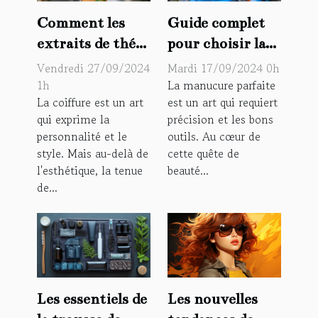
Comment les
Guide complet
extraits de thé
pour choisir la
vert et de mauve
meilleure lampe
Vendredi 27/09/2024
Mardi 17/09/2024 0h
renforcent la
UV/LED pour
1h
La manucure parfaite
La coiffure est un art
est un art qui requiert
tenue des
ongles
qui exprime la
précision et les bons
coiffures
personnalité et le
outils. Au cœur de
style. Mais au-delà de
cette quête de
l'esthétique, la tenue
beauté...
de...
Les nouvelles
Les essentiels de