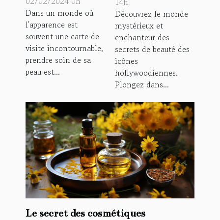
pour une peau
02/02/2024 0h
hollywoodiennes
14h
Dans un monde où
Découvrez le monde
éclatante
l'apparence est
mystérieux et
souvent une carte de
enchanteur des
visite incontournable,
secrets de beauté des
prendre soin de sa
icônes
peau est...
hollywoodiennes.
Plongez dans...
Le secret des cosmétiques