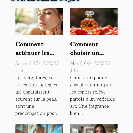
Comment
Comment
atténuer les
choisir un
marques de
parfum qui
Samedi 27/12/2025
Mardi 09/12/2025
vergetures de
marque les
11h
14h
Les vergetures, ces
Choisir un parfum
manière
esprits ?
stries inesthétiques
capable de marquer
naturelle ?
qui apparaissent
les esprits relève
souvent sur la peau,
parfois d’un véritable
sont une
art. Une fragrance
préoccupation pour...
bien...