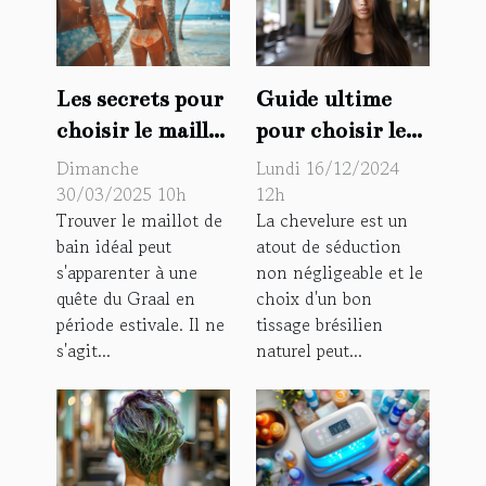
Les secrets pour
Guide ultime
choisir le maillot
pour choisir le
de bain parfait
meilleur tissage
Dimanche
Lundi 16/12/2024
selon sa
brésilien naturel
30/03/2025 10h
12h
Trouver le maillot de
La chevelure est un
morphologie
bain idéal peut
atout de séduction
s'apparenter à une
non négligeable et le
quête du Graal en
choix d'un bon
période estivale. Il ne
tissage brésilien
s'agit...
naturel peut...