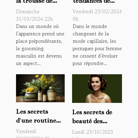
tendances de
la trousse de
perruques pour
toilette
Vendredi 23/02/2024
Dimanche
femme en 2023 :
masculine pour
0h
31/03/2024 22h
Dans le monde
Dans un monde où
couleurs et
un grooming
changeant de la
l'apparence prend une
styles à la mode
impeccable
mode capillaire, les
place prépondérante,
perruques pour femme
le grooming
ne cessent d'évoluer
masculin est devenu
pour répondre...
un aspect...
Les secrets
Les secrets de
d'une routine
beauté des
beauté réussie
icônes
Vendredi
Lundi 23/10/2023