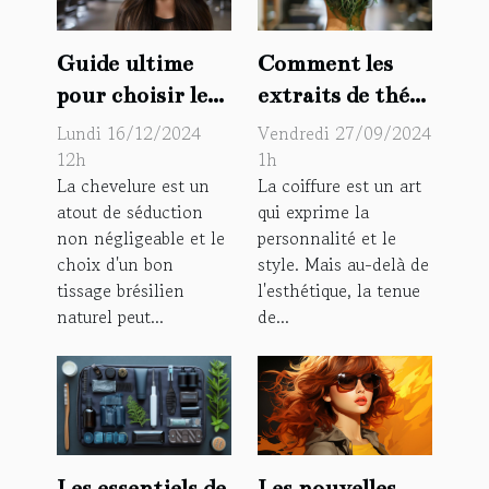
Guide ultime
Comment les
pour choisir le
extraits de thé
meilleur tissage
vert et de mauve
Lundi 16/12/2024
Vendredi 27/09/2024
brésilien naturel
renforcent la
12h
1h
La chevelure est un
La coiffure est un art
tenue des
atout de séduction
qui exprime la
coiffures
non négligeable et le
personnalité et le
choix d'un bon
style. Mais au-delà de
tissage brésilien
l'esthétique, la tenue
naturel peut...
de...
Les nouvelles
Les essentiels de