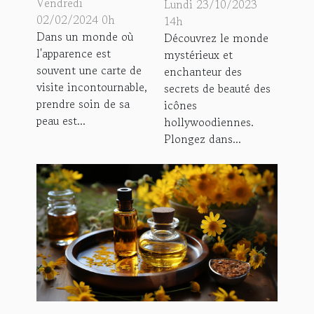
Vendredi
Lundi 23/10/2023
pour une peau
02/02/2024 0h
hollywoodiennes
14h
Dans un monde où
Découvrez le monde
éclatante
l'apparence est
mystérieux et
souvent une carte de
enchanteur des
visite incontournable,
secrets de beauté des
prendre soin de sa
icônes
peau est...
hollywoodiennes.
Plongez dans...