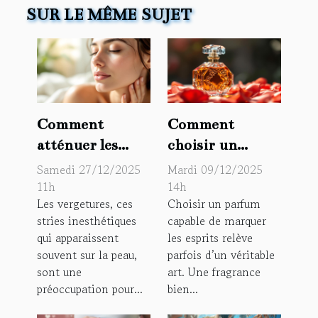
SUR LE MÊME SUJET
Comment
Comment
atténuer les
choisir un
marques de
parfum qui
Samedi 27/12/2025
Mardi 09/12/2025
vergetures de
marque les
11h
14h
Les vergetures, ces
Choisir un parfum
manière
esprits ?
stries inesthétiques
capable de marquer
naturelle ?
qui apparaissent
les esprits relève
souvent sur la peau,
parfois d’un véritable
sont une
art. Une fragrance
préoccupation pour...
bien...