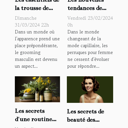
tendances de
la trousse de
perruques pour
toilette
Vendredi 23/02/2024
Dimanche
femme en 2023 :
masculine pour
0h
31/03/2024 22h
Dans le monde
Dans un monde où
couleurs et
un grooming
changeant de la
l'apparence prend une
styles à la mode
impeccable
mode capillaire, les
place prépondérante,
perruques pour femme
le grooming
ne cessent d'évoluer
masculin est devenu
pour répondre...
un aspect...
Les secrets
Les secrets de
d'une routine
beauté des
beauté réussie
icônes