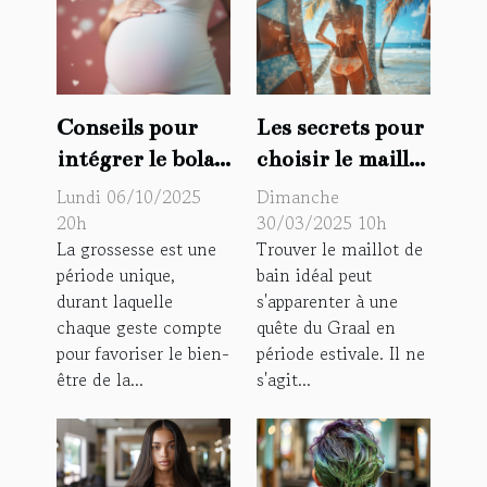
Conseils pour
Les secrets pour
intégrer le bola
choisir le maillot
dans votre
de bain parfait
Lundi 06/10/2025
Dimanche
routine de
selon sa
20h
30/03/2025 10h
La grossesse est une
Trouver le maillot de
grossesse
morphologie
période unique,
bain idéal peut
quotidienne
durant laquelle
s'apparenter à une
chaque geste compte
quête du Graal en
pour favoriser le bien-
période estivale. Il ne
être de la...
s'agit...