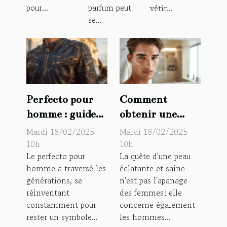
pour...
parfum peut
vêtir...
se...
Perfecto pour
Comment
homme : guide
obtenir une
de mode pour
belle peau pour
Mardi 18/02/2025
Mardi 18/02/2025
choisir et porter
homme : guide
10h
10h
Le perfecto pour
La quête d'une peau
la veste en simili
pour
homme a traversé les
éclatante et saine
cuir tendance
l'amélioration
générations, se
n'est pas l'apanage
du visage
réinventant
des femmes; elle
constamment pour
concerne également
rester un symbole...
les hommes...