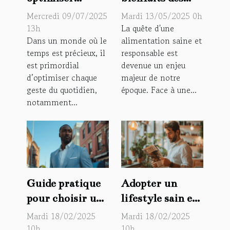
l'efficacité des
repas bios
Mercredi 09/07/2025
Mardi 13/05/2025 0h
équipements de
proposés par un
13h
La quête d'une
Dans un monde où le
alimentation saine et
ménage
site dédié à
temps est précieux, il
responsable est
courants ?
l'alimentation
est primordial
devenue un enjeu
saine
d’optimiser chaque
majeur de notre
geste du quotidien,
époque. Face à une...
notamment...
Guide pratique
Adopter un
pour choisir un
lifestyle sain et
costume homme
moderne pour
Mardi 18/02/2025
Mardi 18/02/2025
et une veste de
l'homme
10h
10h