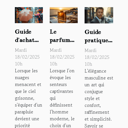
Guide
Le
Guide
d'achat
parfum
pratique
pour un
pour
pour bien
Mardi
Mardi
Mardi
parapluie
homme le
s'habiller
18/02/2025
18/02/2025
18/02/2025
10h
10h
10h
Isotoner :
plus
en tant
Lorsque les
Lorsque l'on
L'élégance
où et
vendu :
qu'homme
nuages
évoque les
masculine est
comment
entre
: astuces
menacent et
senteurs
un art qui
choisir le
tendance,
et conseils
que le ciel
captivantes
conjugue
bon
choix et le
grisonne,
qui
style et
s'équiper d'un
définissent
confort,
modèle à
fameux
parapluie
l'homme
raffinement
la mode
lingot
devient une
moderne, le
et simplicité.
d'or
priorité
choix d'un
Savoir se