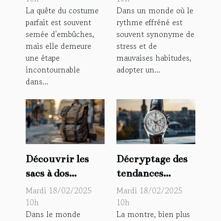
La quête du costume
Dans un monde où le
costume
d'aujourd'hui
parfait est souvent
rythme effréné est
semée d'embûches,
souvent synonyme de
mais elle demeure
stress et de
une étape
mauvaises habitudes,
incontournable
adopter un...
dans...
Découvrir les
Décryptage des
sacs à dos
tendances
tendance pour
actuelles dans la
Mardi 18/02/2025
Mardi 18/02/2025
homme :
mode homme
10h
10h
Dans le monde
La montre, bien plus
l'accessoire
pour les montres