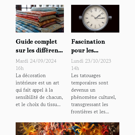
Fascination
Guide complet
pour les
sur les différents
tatouages
types de tissus
Lundi 23/10/2023
Mardi 24/09/2024
temporaires, un
pour
14h
16h
Les tatouages
La décoration
phénomène
ameublement et
temporaires sont
intérieure est un art
culturel
décoration
devenus un
qui fait appel à la
phénomène culturel,
sensibilité de chacun,
transgressant les
et le choix du tissu...
frontières et les...