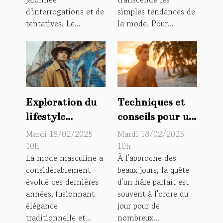
d'interrogations et de
simples tendances de
tentatives. Le...
la mode. Pour...
Exploration du
Techniques et
lifestyle
conseils pour un
masculin à
bronzage
Mardi 18/02/2025
Mardi 18/02/2025
travers les blogs
optimal chez
10h
10h
La mode masculine a
À l'approche des
mode pour
l'homme
considérablement
beaux jours, la quête
homme
évolué ces dernières
d'un hâle parfait est
années, fusionnant
souvent à l'ordre du
élégance
jour pour de
traditionnelle et...
nombreux...