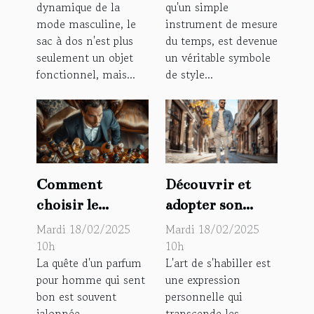
dynamique de la
qu'un simple
indispensable de
mode masculine, le
instrument de mesure
la saison
sac à dos n'est plus
du temps, est devenue
seulement un objet
un véritable symbole
fonctionnel, mais...
de style...
Comment
Découvrir et
choisir le
adopter son
parfum
propre style
Mardi 18/02/2025
Mardi 18/02/2025
d'homme idéal
vestimentaire
10h
10h
La quête d'un parfum
L'art de s'habiller est
qui sent bon :
pour les hommes
pour homme qui sent
une expression
guide pratique
bon est souvent
personnelle qui
jalonnée
transcende les