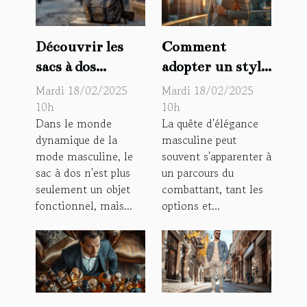
Découvrir les
Comment
sacs à dos
adopter un style
tendance pour
chic pour
Mardi 18/02/2025
Mardi 18/02/2025
homme :
homme : Guide
10h
10h
Dans le monde
La quête d'élégance
l'accessoire
de mode
dynamique de la
masculine peut
indispensable de
mode masculine, le
souvent s'apparenter à
la saison
sac à dos n'est plus
un parcours du
seulement un objet
combattant, tant les
fonctionnel, mais...
options et...