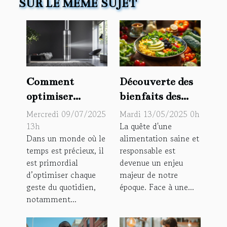
SUR LE MÊME SUJET
Comment
Découverte des
optimiser
bienfaits des
l'efficacité des
repas bios
Mercredi 09/07/2025
Mardi 13/05/2025 0h
équipements de
proposés par un
13h
La quête d'une
Dans un monde où le
alimentation saine et
ménage
site dédié à
temps est précieux, il
responsable est
courants ?
l'alimentation
est primordial
devenue un enjeu
saine
d’optimiser chaque
majeur de notre
geste du quotidien,
époque. Face à une...
notamment...