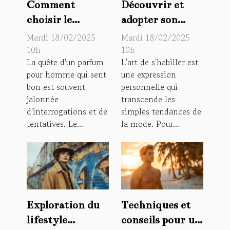
Comment
Découvrir et
choisir le
adopter son
parfum
propre style
Mardi 18/02/2025
Mardi 18/02/2025
d'homme idéal
vestimentaire
10h
10h
La quête d'un parfum
L'art de s'habiller est
qui sent bon :
pour les hommes
pour homme qui sent
une expression
guide pratique
bon est souvent
personnelle qui
jalonnée
transcende les
d'interrogations et de
simples tendances de
tentatives. Le...
la mode. Pour...
Exploration du
Techniques et
lifestyle
conseils pour un