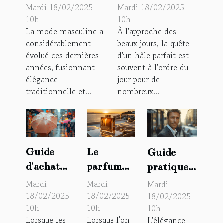
masculin à
bronzage
Mardi 18/02/2025
Mardi 18/02/2025
travers les blogs
optimal chez
10h
10h
La mode masculine a
À l'approche des
mode pour
l'homme
considérablement
beaux jours, la quête
homme
évolué ces dernières
d'un hâle parfait est
années, fusionnant
souvent à l'ordre du
élégance
jour pour de
traditionnelle et...
nombreux...
Guide
Le
Guide
d'achat
parfum
pratique
pour un
pour
pour bien
Mardi
Mardi
Mardi
parapluie
homme le
s'habiller
18/02/2025
18/02/2025
18/02/2025
10h
10h
10h
Isotoner :
plus
en tant
Lorsque les
Lorsque l'on
L'élégance