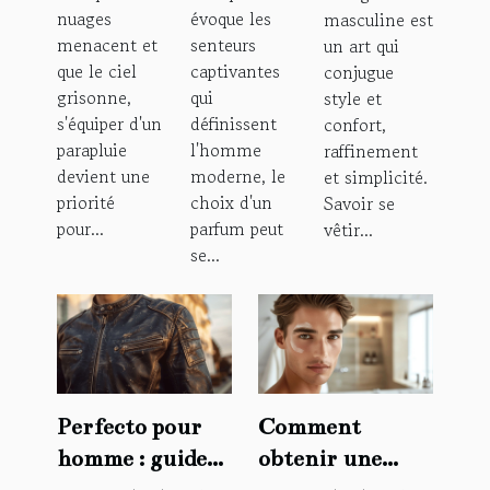
où et
vendu :
qu'homme
nuages
évoque les
masculine est
comment
entre
: astuces
menacent et
senteurs
un art qui
choisir le
tendance,
et conseils
que le ciel
captivantes
conjugue
bon
choix et le
grisonne,
qui
style et
s'équiper d'un
définissent
confort,
modèle à
fameux
parapluie
l'homme
raffinement
la mode
lingot
devient une
moderne, le
et simplicité.
d'or
priorité
choix d'un
Savoir se
pour...
parfum peut
vêtir...
se...
Perfecto pour
Comment
homme : guide
obtenir une