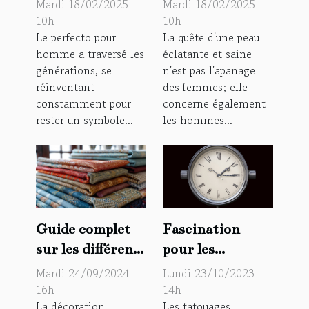
de mode pour
belle peau pour
Mardi 18/02/2025
Mardi 18/02/2025
choisir et porter
homme : guide
10h
10h
Le perfecto pour
La quête d'une peau
la veste en simili
pour
homme a traversé les
éclatante et saine
cuir tendance
l'amélioration
générations, se
n'est pas l'apanage
du visage
réinventant
des femmes; elle
constamment pour
concerne également
rester un symbole...
les hommes...
Fascination
Guide complet
pour les
sur les différents
tatouages
types de tissus
Lundi 23/10/2023
Mardi 24/09/2024
temporaires, un
pour
14h
16h
Les tatouages
La décoration
phénomène
ameublement et