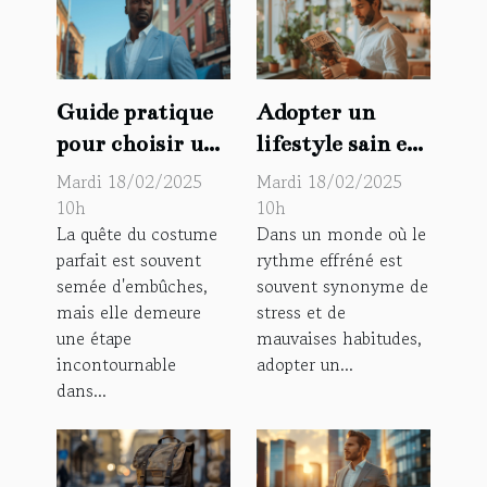
Guide pratique
Adopter un
pour choisir un
lifestyle sain et
costume homme
moderne pour
Mardi 18/02/2025
Mardi 18/02/2025
et une veste de
l'homme
10h
10h
La quête du costume
Dans un monde où le
costume
d'aujourd'hui
parfait est souvent
rythme effréné est
semée d'embûches,
souvent synonyme de
mais elle demeure
stress et de
une étape
mauvaises habitudes,
incontournable
adopter un...
dans...